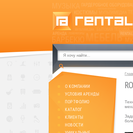
Глав
RO
О КОМПАНИИ
УСЛОВИЯ АРЕНДЫ
ПОРТФОЛИО
Тех
мех
КАТАЛОГ
Зад
КЛИЕНТЫ
бол
НОВОСТИ
УНИКАЛЬНЫЕ