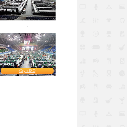
.
Стул ISO
.