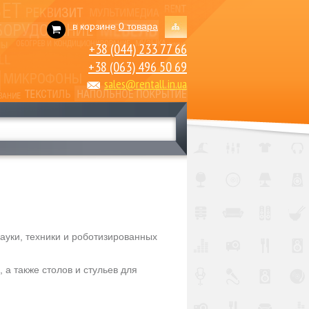
в корзине
0 товара
+38 (044) 233 77 66
+38 (063) 496 50 69
sales@rentall.in.ua
ауки, техники и роботизированных
 а также столов и стульев для