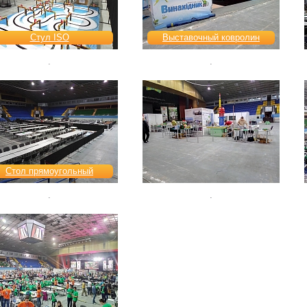
Стул ISO
Выставочный ковролин
.
.
Стол прямоугольный
.
.