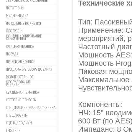
ЗВУКОВОЕ ОБОРУДОВАНИЕ
Технические х
ЛОТОТРОНЫ
МУЛЬТИМЕДИА
Тип: Пассивны
НАПОЛЬНЫЕ ПОКРЫТИЯ
Применение: С
ОБОГРЕВ И
КОНДИЦИОНИРОВАНИЕ
мероприятий, 
ОГРАЖДЕНИЯ
Частотный диапа
ОФИСНАЯ ТЕХНИКА
Мощность AES:
ПОСУДА
ПРЕЗЕНТАЦИОННОЕ
Мощность Progr
ПРОДАЖА Б/У ОБОРУДОВАНИЯ
Пиковая мощнос
РАЗВЛЕКАТЕЛЬНОЕ
Максимальное з
ОБОРУДОВАНИЕ
РЕКВИЗИТ
Чувствительност
СВАДЕБНАЯ ТЕМАТИКА
СВЕТОВЫЕ ПРИБОРЫ
Компоненты:
СПЕЦИАЛИЗИРОВАННАЯ ТЕХНИКА
НЧ: 15" неодим
СПЕЦЭФФЕКТЫ
600 Вт (по AES)
СЦЕНА / ПОДИУМ
Импеданс: 8 О
ТЕКСТИЛЬ