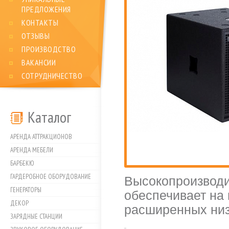
ПРЕДЛОЖЕНИЯ
КОНТАКТЫ
ОТЗЫВЫ
ПРОИЗВОДСТВО
ВАКАНСИИ
СОТРУДНИЧЕСТВО
Каталог
АРЕНДА АТТРАКЦИОНОВ
АРЕНДА МЕБЕЛИ
БАРБЕКЮ
ГАРДЕРОБНОЕ ОБОРУДОВАНИЕ
Высокопроизводи
ГЕНЕРАТОРЫ
обеспечивает на
ДЕКОР
расширенных низ
ЗАРЯДНЫЕ СТАНЦИИ