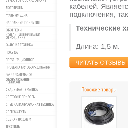
ЗВУКОВОЕ ОБОРУДОВАНИЕ
кабелей. Являет
ЛОТОТРОНЫ
подключения, та
МУЛЬТИМЕДИА
НАПОЛЬНЫЕ ПОКРЫТИЯ
Технические х
ОБОГРЕВ И
КОНДИЦИОНИРОВАНИЕ
ОГРАЖДЕНИЯ
ОФИСНАЯ ТЕХНИКА
Длина: 1,5 м.
ПОСУДА
ПРЕЗЕНТАЦИОННОЕ
ЧИТАТЬ ОТЗЫВЫ 
ПРОДАЖА Б/У ОБОРУДОВАНИЯ
РАЗВЛЕКАТЕЛЬНОЕ
ОБОРУДОВАНИЕ
РЕКВИЗИТ
Похожие товары
СВАДЕБНАЯ ТЕМАТИКА
СВЕТОВЫЕ ПРИБОРЫ
СПЕЦИАЛИЗИРОВАННАЯ ТЕХНИКА
СПЕЦЭФФЕКТЫ
СЦЕНА / ПОДИУМ
ТЕКСТИЛЬ